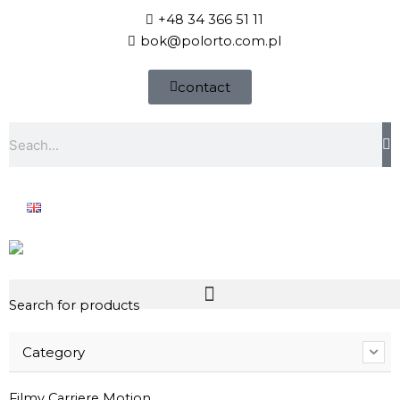
Skip
+48 34 366 51 11
to
bok@polorto.com.pl
content
contact
Szukaj
Search for products
Category
Filmy Carriere Motion