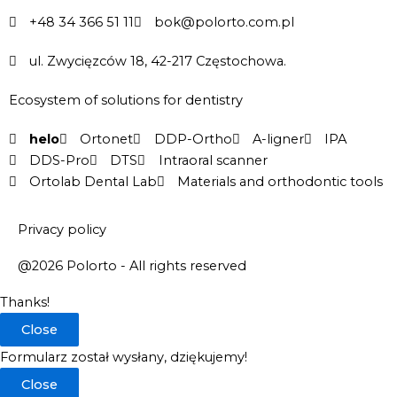
+48 34 366 51 11
bok@polorto.com.pl
ul. Zwycięzców 18, 42-217 Częstochowa.
Ecosystem of solutions for dentistry
helo
Ortonet
DDP-Ortho
A-ligner
IPA
DDS-Pro
DTS
Intraoral scanner
Ortolab Dental Lab
Materials and orthodontic tools
Privacy policy
@2026 Polorto - All rights reserved
Thanks!
Close
Formularz został wysłany, dziękujemy!
Close