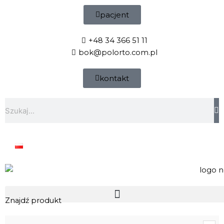
Przejdź
pacjent
do
treści
+48 34 366 51 11
bok@polorto.com.pl
kontakt
Szukaj
Znajdź produkt