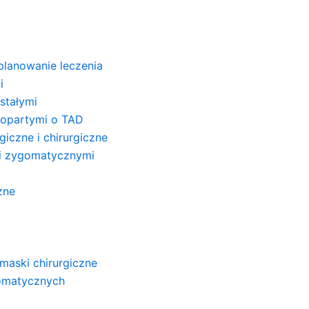
planowanie leczenia
i
stałymi
 opartymi o TAD
iczne i chirurgiczne
mi zygomatycznymi
zne
maski chirurgiczne
omatycznych