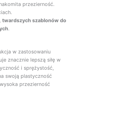
nakomita przezierność.
iach.
,
twardszych szablonów do
ych
.
ukcja w zastosowaniu
je znacznie lepszą siłę w
yczność i sprężystość,
na swoją plastyczność
 wysoka przezierność