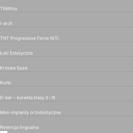
TMAlloy
i-arch
TNT Progressive Force NiTi
Łuki Estetyczne
Krzywa Spee
Rurki
D-bar – korekta klasy II i III
Mini-implanty ortodontyczne
Retencja lingualna