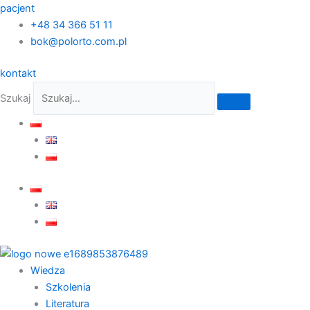
Przejdź
pacjent
do
+48 34 366 51 11
treści
bok@polorto.com.pl
kontakt
Szukaj
Wiedza
Szkolenia
Literatura