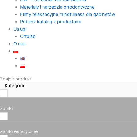
Materiały i narzędzia ortodontyczne
Filmy relaksacyjne mindfulness dla gabinetów
Pobierz katalog z produktami
Usługi
Ortolab
O nas
Znajdź produkt
Kategorie
Zamki
Zamki estetyczne