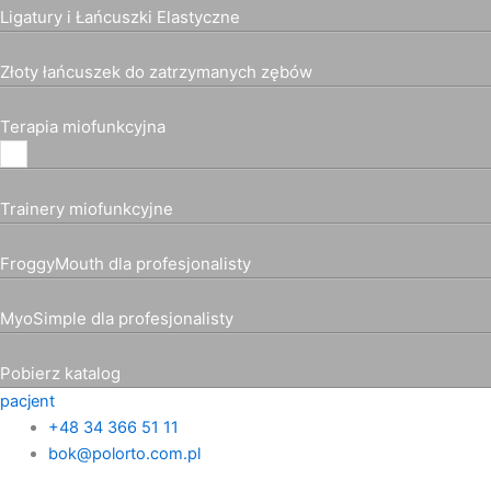
Ligatury i Łańcuszki Elastyczne
Złoty łańcuszek do zatrzymanych zębów
Terapia miofunkcyjna
Trainery miofunkcyjne
FroggyMouth dla profesjonalisty
MyoSimple dla profesjonalisty
Pobierz katalog
pacjent
+48 34 366 51 11
bok@polorto.com.pl