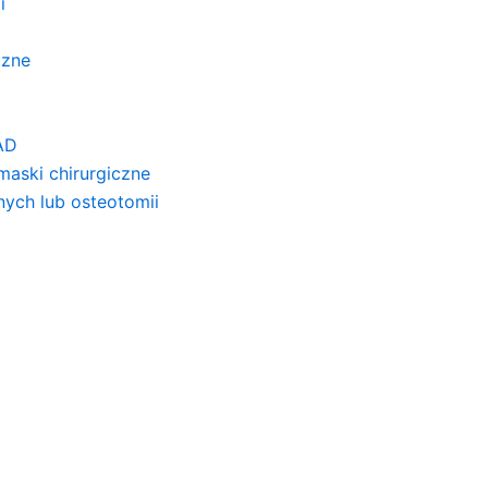
i
czne
AD
 maski chirurgiczne
ych lub osteotomii