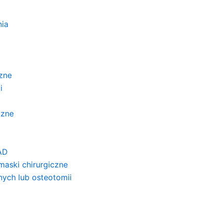
nia
czne
i
czne
AD
 maski chirurgiczne
ych lub osteotomii