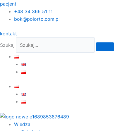
Przejdź
pacjent
do
+48 34 366 51 11
treści
bok@polorto.com.pl
kontakt
Szukaj
Wiedza