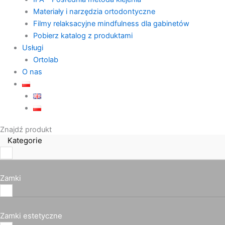
Materiały i narzędzia ortodontyczne
Filmy relaksacyjne mindfulness dla gabinetów
Pobierz katalog z produktami
Usługi
Ortolab
O nas
Znajdź produkt
Kategorie
Zamki
Zamki estetyczne