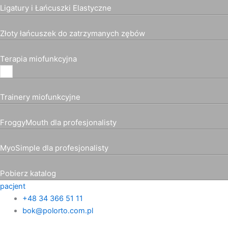
Ligatury i Łańcuszki Elastyczne
Złoty łańcuszek do zatrzymanych zębów
Terapia miofunkcyjna
Trainery miofunkcyjne
FroggyMouth dla profesjonalisty
MyoSimple dla profesjonalisty
Pobierz katalog
pacjent
+48 34 366 51 11
bok@polorto.com.pl