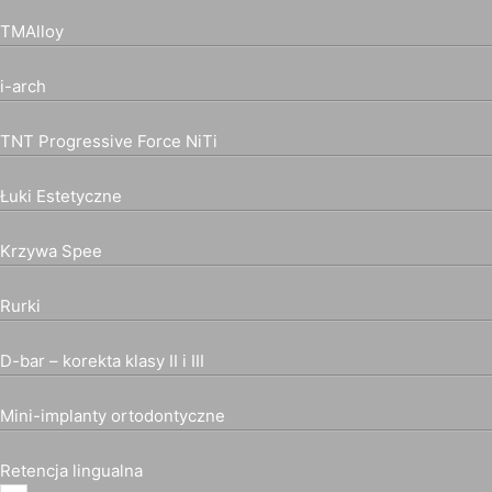
TMAlloy
i-arch
TNT Progressive Force NiTi
Łuki Estetyczne
Krzywa Spee
Rurki
D-bar – korekta klasy II i III
Mini-implanty ortodontyczne
Retencja lingualna