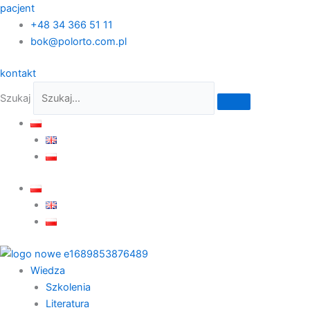
Przejdź
pacjent
do
+48 34 366 51 11
treści
bok@polorto.com.pl
kontakt
Szukaj
Wiedza
Szkolenia
Literatura