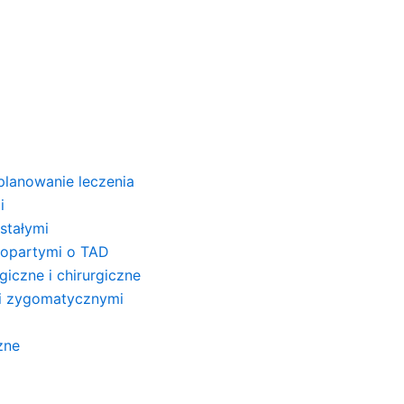
planowanie leczenia
i
stałymi
 opartymi o TAD
iczne i chirurgiczne
mi zygomatycznymi
zne