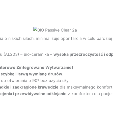
 niskich siłach, minimalizuje opór tarcia w celu bardzie
inu (AL203) – Bio-ceramika –
wysoka przezroczystość i od
terowo Zintegrowane Wytwarzanie)
.
a
szybką i łatwą wymianę drutów
.
do otwierania o 90º bez użycia siły.
adkie i zaokrąglone krawędzie
dla maksymalnego komfortu
lejenia i przewidywalne odklejanie
z komfortem dla pacjen