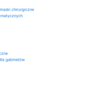
maski chirurgiczne
omatycznych
yczne
 dla gabinetów