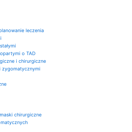
planowanie leczenia
i
stałymi
 opartymi o TAD
iczne i chirurgiczne
mi zygomatycznymi
zne
maski chirurgiczne
omatycznych