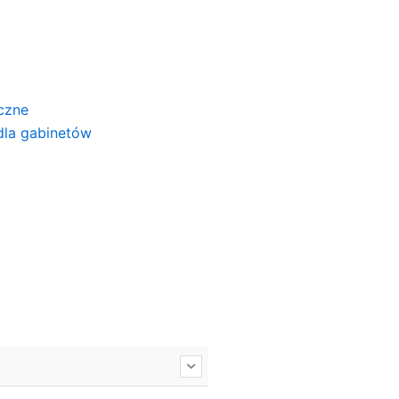
yczne
 dla gabinetów