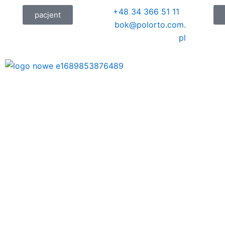
Przejdź
+48 34 366 51 11
pacjent
do
bok@polorto.com.
treści
pl