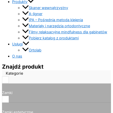
Produkty
Skaner wewnątrzystny
A-ligner
IPA – Pośrednia metoda klejenia
Materiały i narzędzia ortodontyczne
Filmy relaksacyjne mindfulness dla gabinetów
Pobierz katalog z produktami
Usługi
Ortolab
O nas
Znajdź produkt
Kategorie
Zamki
Zamki estetyczne