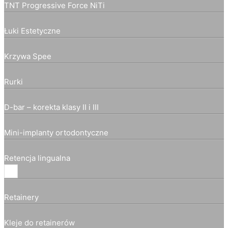
TNT Progressive Force NiTi
Łuki Estetyczne
Krzywa Spee
Rurki
D-bar – korekta klasy II i III
Mini-implanty ortodontyczne
Retencja lingualna
Retainery
Kleje do retainerów