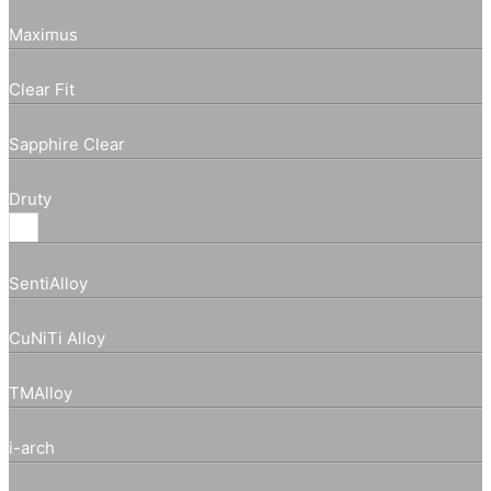
Maximus
Clear Fit
Sapphire Clear
Druty
SentiAlloy
CuNiTi Alloy
TMAlloy
i-arch