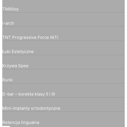
TMAlloy
i-arch
TNT Progressive Force NiTi
Łuki Estetyczne
Krzywa Spee
Rurki
D-bar – korekta klasy II i III
Mini-implanty ortodontyczne
Retencja lingualna