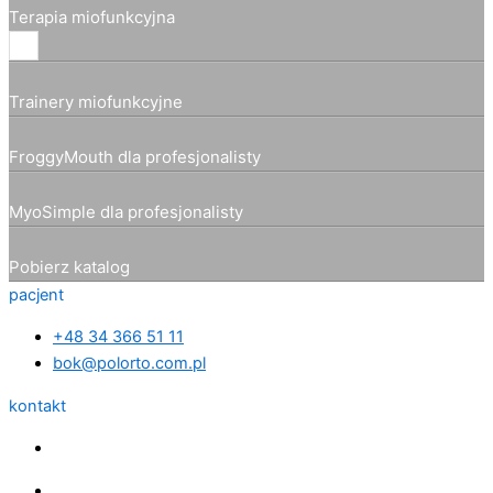
Terapia miofunkcyjna
Trainery miofunkcyjne
FroggyMouth dla profesjonalisty
MyoSimple dla profesjonalisty
Pobierz katalog
pacjent
+48 34 366 51 11
bok@polorto.com.pl
kontakt