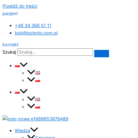
Przejdź do treści
pacjent
+48 34 366 51 11
bok@polorto.com.pl
kontakt
Szukaj
Wiedza