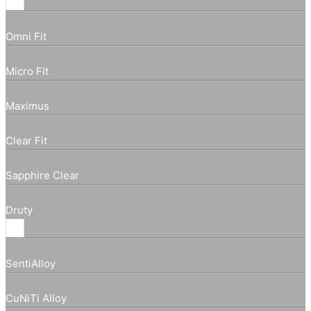
Omni Fit
Micro Fit
Maximus
Clear Fit
Sapphire Clear
Druty
SentiAlloy
CuNiTi Alloy