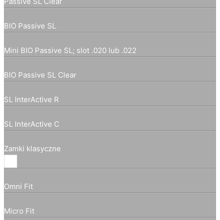
Passive SL Clear
BIO Passive SL
Mini BIO Passive SL; slot .020 lub .022
BIO Passive SL Clear
SL InterActive R
SL InterActive C
Zamki klasyczne
Omni Fit
Micro Fit