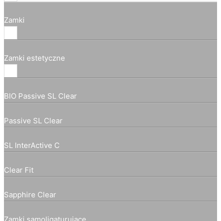
Zamki
Zamki estetyczne
BIO Passive SL Clear
Passive SL Clear
SL InterActive C
Clear Fit
Sapphire Clear
Zamki samoligaturujące