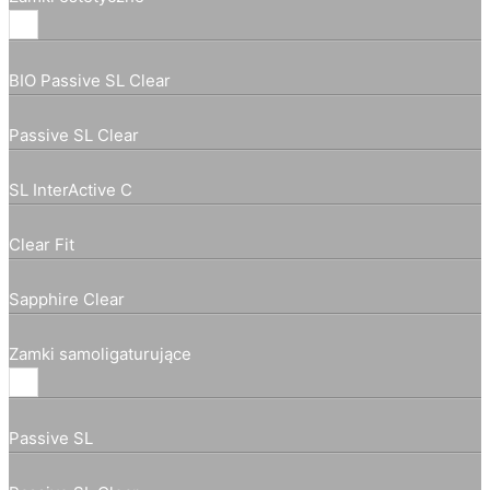
BIO Passive SL Clear
Passive SL Clear
SL InterActive C
Clear Fit
Sapphire Clear
Zamki samoligaturujące
Passive SL