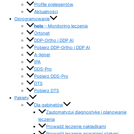
Profile prelegentów
Aktualności
Oprogramowanie
helo
– Monitoring leczenia
Ortonet
DDP-Ortho i DDP AI
Pobierz DDP-Ortho i DDP AI
A-ligner
IPA
DDS-Pro
Pobierz DDS-Pro
DTS
Pobierz DTS
Pakiety
Dla gabinetów
Zautomatyzuj diagnostykę i planowanie
leczenia
Prowadź leczenie nakładkami
Prowadź leczenie aparatami stałymi