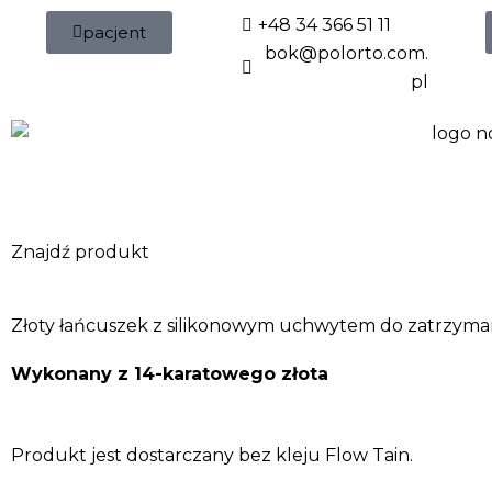
Przejdź
+48 34 366 51 11
pacjent
do
bok@polorto.com.
treści
pl
Znajdź produkt
Złoty łańcuszek z silikonowym uchwytem do zatrzym
Wykonany z 14-karatowego złota
Produkt jest dostarczany bez kleju Flow Tain.