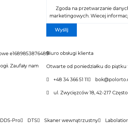
Zgoda na przetwarzanie danyc
marketingowych.
Wiecej informacj
Biuro obsługi klienta
ogii. Zaufały nam
Otwarte od poniedziałku do piątku 
+48 34 366 51 11
bok@polorto.
ul. Zwycięzców 18, 42-217 Częst
DDS-Pro
DTS
Skaner wewnątrzustny
Labolatio