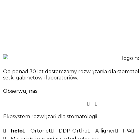
Od ponad 30 lat dostarczamy rozwiązania dla stomatol
setki gabinetów i laboratoriów.
Obserwuj nas
Ekosystem rozwiązań dla stomatologii
helo
Ortonet
DDP-Ortho
A-ligner
IPA
Materiały i narzędzia ortodontyczne