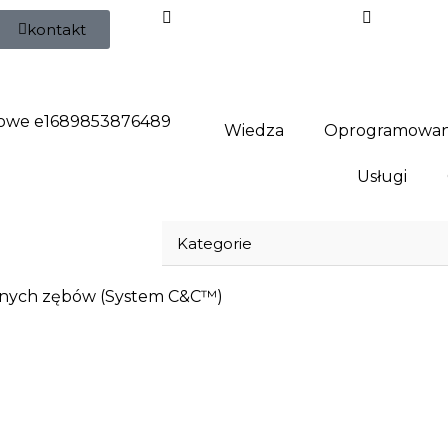
kontakt
Wiedza
Oprogramowan
Usługi
Kategorie
anych zębów (System C&C™)