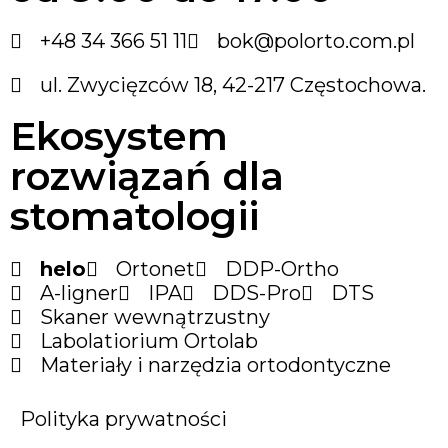
+48 34 366 51 11
bok@polorto.com.pl
ul. Zwycięzców 18, 42-217 Częstochowa.
Ekosystem
rozwiązań dla
stomatologii
helo
Ortonet
DDP-Ortho
A-ligner
IPA
DDS-Pro
DTS
Skaner wewnątrzustny
Labolatiorium Ortolab
Materiały i narzędzia ortodontyczne
Polityka prywatności