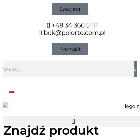
Przejdź
pacjent
do
treści
+48 34 366 51 11
bok@polorto.com.pl
kontakt
Szukaj
Znajdź produkt