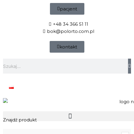
Przejdź
pacjent
do
treści
+48 34 366 51 11
bok@polorto.com.pl
kontakt
Szukaj
Znajdź produkt