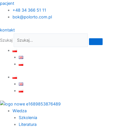
Przejdź
pacjent
do
+48 34 366 51 11
treści
bok@polorto.com.pl
kontakt
Szukaj
Wiedza
Szkolenia
Literatura