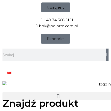
Przejdź
pacjent
do
treści
+48 34 366 51 11
bok@polorto.com.pl
kontakt
Szukaj
Znajdź produkt