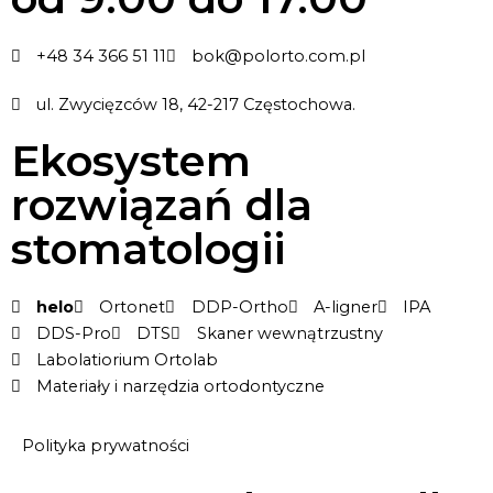
+48 34 366 51 11
bok@polorto.com.pl
ul. Zwycięzców 18, 42-217 Częstochowa.
Ekosystem
rozwiązań dla
stomatologii
helo
Ortonet
DDP-Ortho
A-ligner
IPA
DDS-Pro
DTS
Skaner wewnątrzustny
Labolatiorium Ortolab
Materiały i narzędzia ortodontyczne
Polityka prywatności